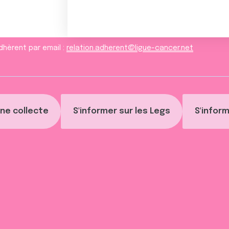
dhèrent par email :
relation.adherent@ligue-cancer.net
ne collecte
S'informer sur les Legs
S'inform