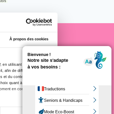
utors
À propos des cookies
e cancer
 en utilisant des
, afin de diffuser des
s et du contenu, ainsi que de
oix quant à l'utilisation de
moment en consultant la