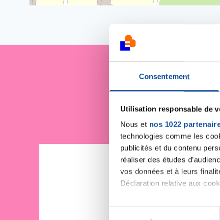
Consentement
Je sout
Utilisation responsable de 
Nous et
nos 1022 partenair
technologies comme les cooki
publicités et du contenu per
réaliser des études d’audienc
vos données et à leurs final
Déclaration relative aux cooki
Si vous le permettez, nous a
S