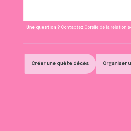
e
n
t
Une question ?
Contactez Coralie de la relation a
Créer une quête décès
Organiser u