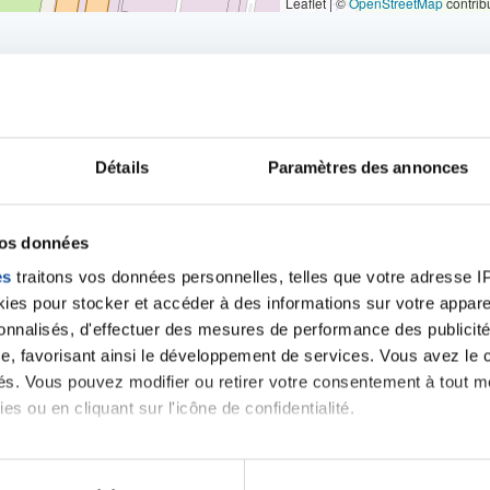
Leaflet | ©
OpenStreetMap
contrib
Détails
Paramètres des annonces
iens
la Ligue contre l
vos données
es
traitons vos données personnelles, telles que votre adresse IP,
es pour stocker et accéder à des informations sur votre appareil
sonnalisés, d'effectuer des mesures de performance des publicité
e, favorisant ainsi le développement de services. Vous avez le ch
ités. Vous pouvez modifier ou retirer votre consentement à tout 
es ou en cliquant sur l'icône de confidentialité.
imerions également :