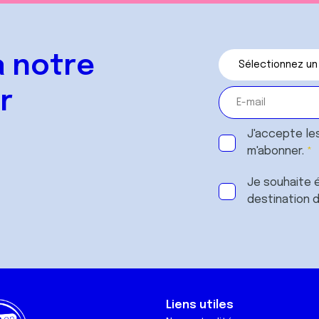
 notre
r
J'accepte le
m'abonner.
Je souhaite é
destination 
Liens utiles