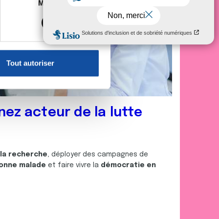
es à plusieurs mètres près
Marketing
s spécifiques (empreintes
, reportez-vous à la
section «
claration sur les cookies.
Tout autoriser
nnalités relatives aux médias
on de notre site avec nos
 d'autres informations que
nez acteur de la lutte
 la recherche
, déployer des campagnes de
onne malade
et faire vivre la
démocratie en