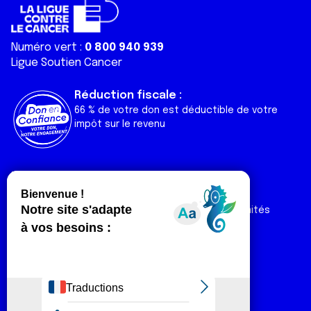
Numéro vert :
0 800 940 939
Ligue Soutien Cancer
Réduction fiscale :
66 % de votre don est déductible de votre
impôt sur le revenu
Liens utiles
Espaces
Nos actualités
Forum
Nos publications
Espace Ligue & comités
Contact
Espace chercheur
Devenir partenaire
Espace presse
Magazine Vivre
Intranet
Réseaux sociaux