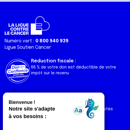
Numéro vert :
0 800 940 939
Ligue Soutien Cancer
Réduction fiscale :
66 % de votre don est déductible de votre
impôt sur le revenu
Liens utiles
Espaces
Nos actualités
Forum
Nos publications
Espace Ligue & comités
Contact
Espace chercheur
Devenir partenaire
Espace presse