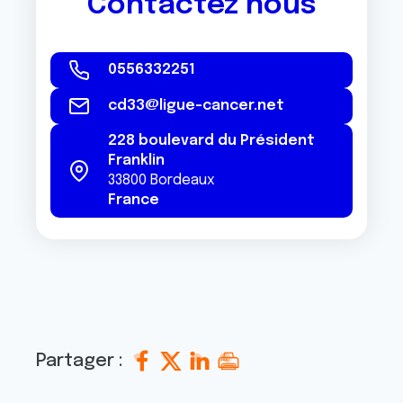
Contactez nous
0556332251
cd33@ligue-cancer.net
228 boulevard du Président
Franklin
33800
Bordeaux
France
Partager :