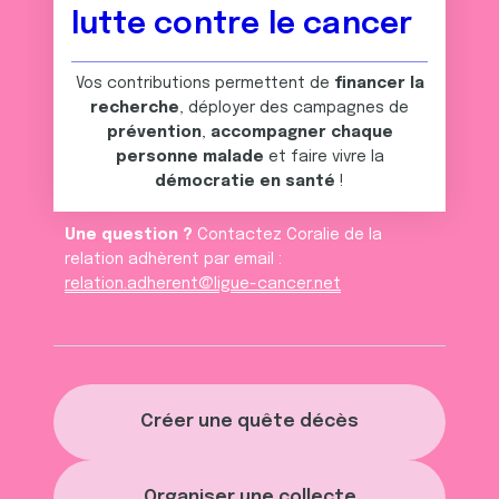
lutte contre le cancer
Vos contributions permettent de
financer la
recherche
, déployer des campagnes de
prévention
,
accompagner chaque
personne malade
et faire vivre la
démocratie en santé
!
Une question ?
Contactez Coralie de la
relation adhèrent par email :
relation.adherent@ligue-cancer.net
Créer une quête décès
Organiser une collecte