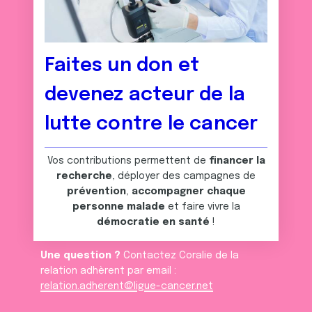
Faites un don et
devenez acteur de la
lutte contre le cancer
Vos contributions permettent de
financer la
recherche
, déployer des campagnes de
prévention
,
accompagner chaque
personne malade
et faire vivre la
démocratie en santé
!
Une question ?
Contactez Coralie de la
relation adhèrent par email :
relation.adherent@ligue-cancer.net