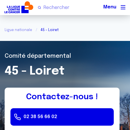
Men
Ligue nationale
45 - Loiret
Comité départemental
45 - Loiret
Contactez-nous !
02 38 56 66 02