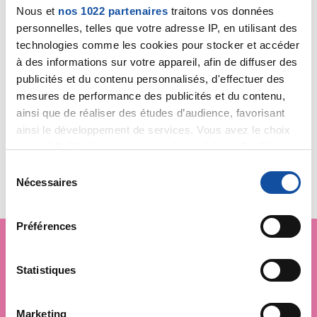
Nous et
nos 1022 partenaires
traitons vos données
La Ligue contre le cancer est le témoin
personnelles, telles que votre adresse IP, en utilisant des
des réalités quotidiennes, de vos
technologies comme les cookies pour stocker et accéder
difficultés et de vos attentes. Avec pour
objectif de parer aux carences en
à des informations sur votre appareil, afin de diffuser des
matière d’accès aux droits, elle s’investit
publicités et du contenu personnalisés, d'effectuer des
et propose des pistes d’améliorations
mesures de performance des publicités et du contenu,
possibles.
Democratie santé
ainsi que de réaliser des études d’audience, favorisant
ainsi le développement de services. Vous avez le choix
quant à l'utilisation de vos données et à leurs finalités.
Vous pouvez modifier ou retirer votre consentement à
S
tout moment en consultant la Déclaration relative aux
Nécessaires
é
cookies ou en cliquant sur l'icône de confidentialité.
l
e
Préférences
Si vous le permettez, nous aimerions également :
c
Collecter des informations sur votre localisation
t
géographique qui peuvent être précises à plusieurs
Je soutiens
La Ligue
i
Statistiques
mètres près
o
contre le cancer
Identifier votre appareil en l'analysant activement
n
Marketing