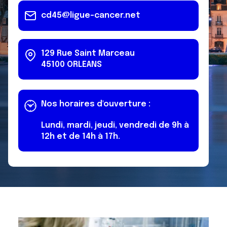
cd45@ligue-cancer.net
129 Rue Saint Marceau
45100
ORLEANS
Nos horaires d'ouverture :
Lundi, mardi, jeudi, vendredi de 9h à
12h et de 14h à 17h.