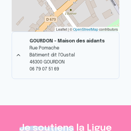
Leaflet | ©
OpenStreetMap
contributors
GOURDON - Maison des aidants
Rue Pomache
Bâtiment dit l'Oustal
46300 GOURDON
06 79 07 51 69
Je soutiens
la Ligue