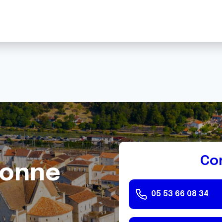
Co
ronne
05 53 66 08 34