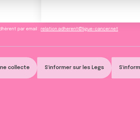
dhèrent par email :
relation.adherent@ligue-cancer.net
ne collecte
S'informer sur les Legs
S'inform