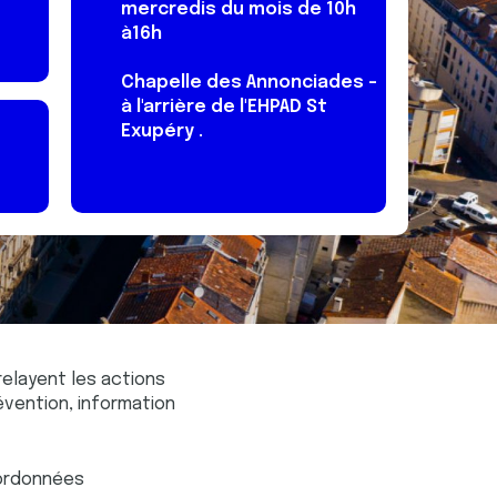
mercredis du mois de 10h
à16h
Chapelle des Annonciades -
à l'arrière de l'EHPAD St
Exupéry .
elayent les actions
évention, information
oordonnées