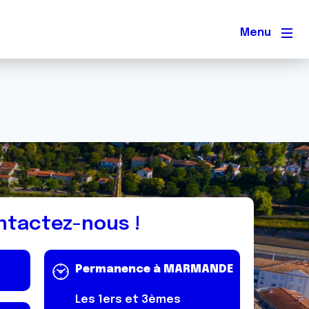
Men
ntactez-nous !
Permanence à MARMANDE
Les 1ers et 3èmes