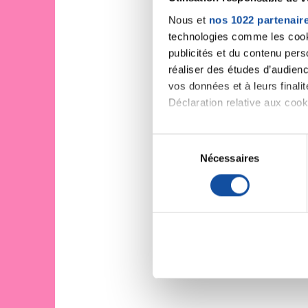
Nous et
nos 1022 partenair
technologies comme les cooki
publicités et du contenu per
réaliser des études d’audienc
vos données et à leurs final
Déclaration relative aux cooki
Si vous le permettez, nous a
S
Collecter des informa
Nécessaires
é
Identifier votre appar
l
digitales).
e
Pour en savoir plus sur le tr
c
Détails »
. Vous pouvez modifi
t
i
Les cookies nous permettent d
o
sociaux et d'analyser notre t
n
partenaires de médias sociaux
d
vous leur avez fournies ou qu'
u