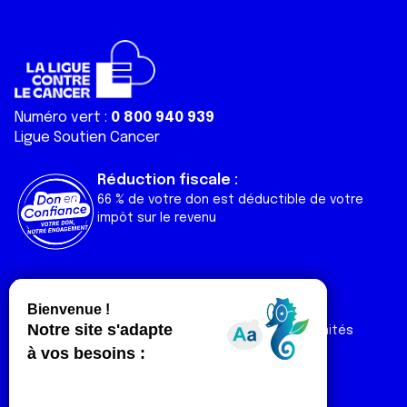
Numéro vert :
0 800 940 939
Ligue Soutien Cancer
Réduction fiscale :
66 % de votre don est déductible de votre
impôt sur le revenu
Liens utiles
Espaces
Nos actualités
Forum
Nos publications
Espace Ligue & comités
Contact
Espace chercheur
Devenir partenaire
Espace presse
Magazine Vivre
Intranet