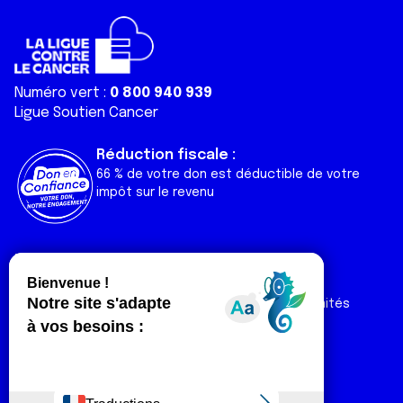
Numéro vert :
0 800 940 939
Ligue Soutien Cancer
Réduction fiscale :
66 % de votre don est déductible de votre
impôt sur le revenu
Liens utiles
Espaces
Nos actualités
Forum
Nos publications
Espace Ligue & comités
Contact
Espace chercheur
Devenir partenaire
Espace presse
Magazine Vivre
Intranet