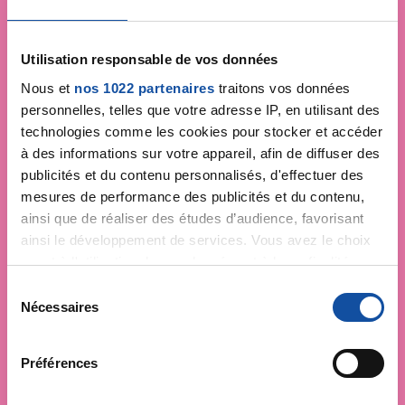
Utilisation responsable de vos données
Nous et
nos 1022 partenaires
traitons vos données
personnelles, telles que votre adresse IP, en utilisant des
technologies comme les cookies pour stocker et accéder
à des informations sur votre appareil, afin de diffuser des
publicités et du contenu personnalisés, d'effectuer des
mesures de performance des publicités et du contenu,
ainsi que de réaliser des études d’audience, favorisant
ainsi le développement de services. Vous avez le choix
quant à l'utilisation de vos données et à leurs finalités.
Vous pouvez modifier ou retirer votre consentement à
S
tout moment en consultant la Déclaration relative aux
Nécessaires
é
Faites un don et
cookies ou en cliquant sur l'icône de confidentialité.
l
e
devenez acteur de la
Préférences
Si vous le permettez, nous aimerions également :
c
Collecter des informations sur votre localisation
lutte contre le cancer
t