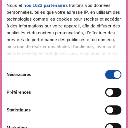
Nous et
nos 1022 partenaires
traitons vos données
personnelles, telles que votre adresse IP, en utilisant des
technologies comme les cookies pour stocker et accéder
à des informations sur votre appareil, afin de diffuser des
publicités et du contenu personnalisés, d'effectuer des
mesures de performance des publicités et du contenu,
ainsi que de réaliser des études d’audience, favorisant
ainsi le développement de services. Vous avez le choix
quant à l'utilisation de vos données et à leurs finalités.
Vous pouvez modifier ou retirer votre consentement à
S
tout moment en consultant la Déclaration relative aux
Nécessaires
é
cookies ou en cliquant sur l'icône de confidentialité.
l
e
Préférences
Si vous le permettez, nous aimerions également :
c
Collecter des informations sur votre localisation
t
géographique qui peuvent être précises à plusieurs
i
Statistiques
mètres près
o
Identifier votre appareil en l'analysant activement
n
Marketing