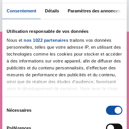
Toutes les actualités
Consentement
Détails
Paramètres des annonces
Utilisation responsable de vos données
Nous et
nos 1022 partenaires
traitons vos données
personnelles, telles que votre adresse IP, en utilisant des
Je soutiens
La Ligue
technologies comme les cookies pour stocker et accéder
à des informations sur votre appareil, afin de diffuser des
contre le cancer
publicités et du contenu personnalisés, d'effectuer des
mesures de performance des publicités et du contenu,
ainsi que de réaliser des études d’audience, favorisant
ainsi le développement de services. Vous avez le choix
quant à l'utilisation de vos données et à leurs finalités.
Vous pouvez modifier ou retirer votre consentement à
S
tout moment en consultant la Déclaration relative aux
Nécessaires
é
cookies ou en cliquant sur l'icône de confidentialité.
l
e
Préférences