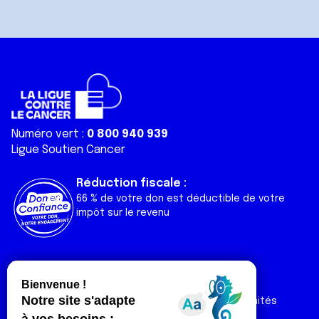
Numéro vert :
0 800 940 939
Ligue Soutien Cancer
Réduction fiscale :
66 % de votre don est déductible de votre
impôt sur le revenu
Liens utiles
Espaces
Nos actualités
Forum
Nos publications
Espace Ligue & comités
Contact
Espace chercheur