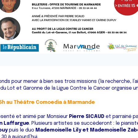
onds pour mener à bien ses trois missions (la recherche, l’a
du Lot et Garonne de la Ligue Contre le Cancer organise un
 15h au Théâtre Comoedia à Marmande
ésenté et animé par Monsieur
Pierre SICAUD
et parrainé pa
n Laffargue
. Plusieurs artistes se succèderont : le pianis
puy
puis le duo
Mademoiselle Lily et Mademoiselle Zab
30 à aujourd’hui.