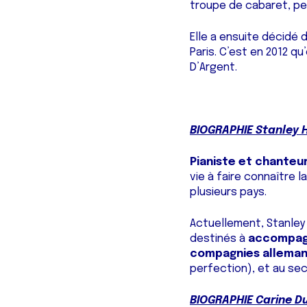
e
troupe de cabaret, pe
n
t
Elle a ensuite décidé
e
Paris. C’est en 2012 q
D’Argent.
m
e
n
t
BIOGRAPHIE Stanley 
Pianiste et chanteur
vie à faire connaître l
plusieurs pays.
Actuellement, Stanley
destinés à
accompagn
compagnies allema
perfection), et au sec
BIOGRAPHIE Carine 