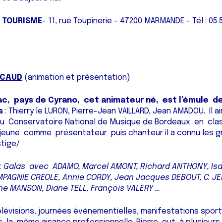
E TOURISME
- 11, rue Toupinerie - 47200 MARMANDE - Tél : 05 
ICAUD
(animation et présentation)
rac, pays de Cyrano, cet animateur né, est l’émule d
s
: Thierry le LURON, Pierre-Jean VAILLARD, Jean AMADOU. Il ai
 au Conservatoire National de Musique de Bordeaux en cl
jeune comme présentateur puis chanteur il a connu les g
tige/
: Galas avec ADAMO, Marcel AMONT, Richard ANTHONY, Isa
PAGNIE CREOLE, Annie CORDY, Jean Jacques DEBOUT, C. JER
e MANSON, Diane TELL, François VALERY …
télévisions, journées événementielles, manifestations spor