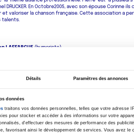
 la même aisance professionnelle. Pierre eut à plusieurs 
chel DRUCKER. En Octobre2005, avec son épouse Corinne ils
r et valoriser la chanson française. Cette association a pe
 talents.
ien LAFFARGUE
(humoriste)
ur-humoriste autodidacte est passionné de théâtre. Il écri
principalement en duos.
Détails
Paramètres des annonces
lus de 150 représentations, se sont 15 000 spectateurs qui
stivals, centres culturels, comités d’entreprises, collect
se fois sollicité par le comité départemental du tourisme 
vos données
à pris goût à l’ivresse des grandes scènes, revenant toujo
il affectionne par-dessus tout. Un succès, qui l’encourage 
es
traitons vos données personnelles, telles que votre adresse IP,
Sébastien occupe la scène avec délectation. Il maîtrise son 
es pour stocker et accéder à des informations sur votre appareil
tance qui le lui rend bien.
sonnalisés, d'effectuer des mesures de performance des publicité
e, favorisant ainsi le développement de services. Vous avez le ch