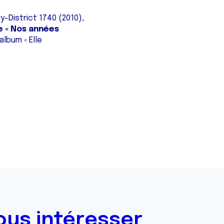
-District 1740 (2010),
e « Nos années
album « Elle
ous intéresser