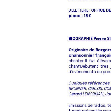
BILLETTERIE
:
OFFICE D
place : 15 €
BIOGRAPHIE Pierre S
Originaire de Berge
chansonnier françai
chanter. Il fut élève
chant.Débutant très 
d’évènements de pres
Quelques références
BRUNNER, CARLOS, COM
Gérard LENORMAN, Jan
Emissions de radios, 