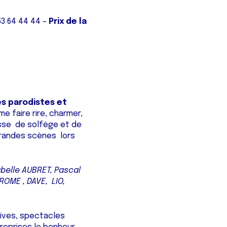
53 64 44 44 –
Prix de la
es
parodistes et
me faire rire, charmer,
asse de solfège et de
randes scènes lors
belle AUBRET, Pascal
OME , DAVE, LIO,
tives, spectacles