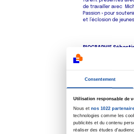
furent présentés avec
de travailler avec Mi
Passion » pour souteni
et l’éclosion de jeunes
BIOGRAPHIE Sébast
A 32 ans, ce viticulte
à 25 ans, interprétés 
Consentement
Aujourd’hui, fort de p
humour sympathique. Fe
parties et de nombreu
Utilisation responsable de 
évènements, Sébastien 
petites salles, ce qu’
Nous et
nos 1022 partenair
affiner son écriture. 
technologies comme les cooki
faire participer l’assis
publicités et du contenu per
réaliser des études d’audienc