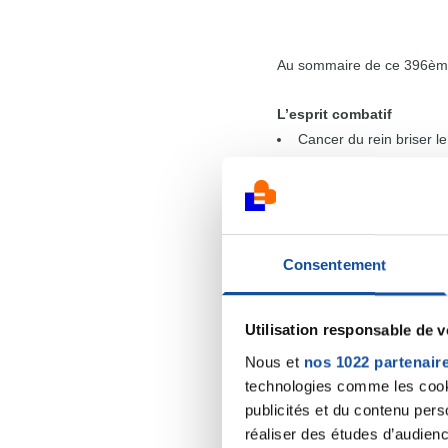
Au sommaire de ce 396èm
L’esprit combatif
Cancer du rein briser l
Inégalités face au can
dernier épisode du triptyqu
Consentement
Utilisation responsable de 
Nous et
nos 1022 partenair
technologies comme les cooki
publicités et du contenu per
réaliser des études d’audienc