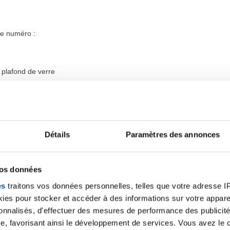
e numéro :
e plafond de verre
cer Episode 3 - les abandonnés. Migrants, détenus, handicapés menta
e dédié aux inégalités face au cancer.
Détails
Paramètres des annonces
vos données
es
traitons vos données personnelles, telles que votre adresse IP,
es pour stocker et accéder à des informations sur votre appareil
sonnalisés, d'effectuer des mesures de performance des publicité
e, favorisant ainsi le développement de services. Vous avez le ch