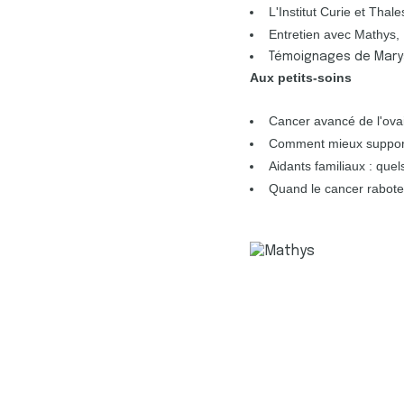
e
L'Institut Curie et Thal
n
Entretien avec Mathys, 
t
Témoignages de Marys
e
Aux petits-soins
m
e
Cancer avancé de l'ovair
n
Comment mieux supporte
t
Aidants familiaux : quels
Quand le cancer rabote 