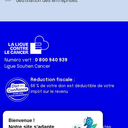
destination des entreprises.
Numéro vert :
0 800 940 939
Ligue Soutien Cancer
Réduction fiscale :
66 % de votre don est déductible de votre
impôt sur le revenu
Liens utiles
Espaces
Nos actualités
Forum
Nos publications
Espace Ligue & comités