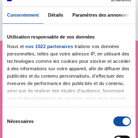
Consentement
Détails
Paramètres des annonces
Toutes les actualités
Utilisation responsable de vos données
Nous et
nos 1022 partenaires
traitons vos données
personnelles, telles que votre adresse IP, en utilisant des
technologies comme les cookies pour stocker et accéder
Je soutiens
La Ligue
à des informations sur votre appareil, afin de diffuser des
contre le cancer
publicités et du contenu personnalisés, d'effectuer des
mesures de performance des publicités et du contenu,
ainsi que de réaliser des études d’audience, favorisant
ainsi le développement de services. Vous avez le choix
quant à l'utilisation de vos données et à leurs finalités.
Vous pouvez modifier ou retirer votre consentement à
S
tout moment en consultant la Déclaration relative aux
Nécessaires
é
cookies ou en cliquant sur l'icône de confidentialité.
l
e