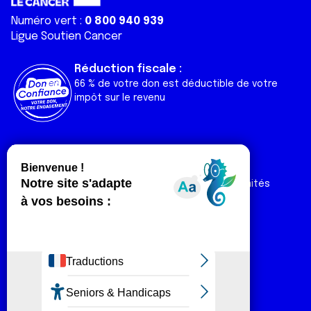
Numéro vert :
0 800 940 939
Ligue Soutien Cancer
Réduction fiscale :
66 % de votre don est déductible de votre
impôt sur le revenu
Liens utiles
Espaces
Nos actualités
Forum
Nos publications
Espace Ligue & comités
Contact
Espace chercheur
Devenir partenaire
Espace presse
Magazine Vivre
Intranet
Réseaux sociaux