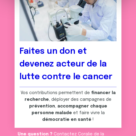
m
médias sociaux et d'analyser notre trafic. Nous
e
partageons également des informations sur l'utilisation de
n
notre site avec nos partenaires de médias sociaux, de
t
publicité et d'analyse, qui peuvent combiner celles-ci
avec d'autres informations que vous leur avez fournies
ou qu'ils ont collectées lors de votre utilisation de leurs
services.
Faites un don et
devenez acteur de la
lutte contre le cancer
Vos contributions permettent de
financer la
recherche
, déployer des campagnes de
prévention
,
accompagner chaque
personne malade
et faire vivre la
démocratie en santé
!
Une question ?
Contactez Coralie de la