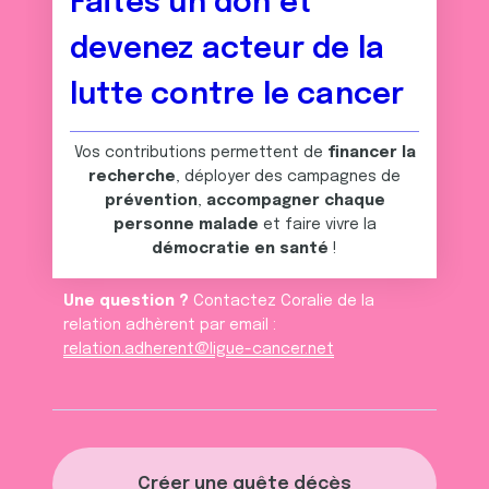
Faites un don et
avec d'autres informations que vous leur avez fournies
devenez acteur de la
ou qu'ils ont collectées lors de votre utilisation de leurs
services.
lutte contre le cancer
Vos contributions permettent de
financer la
recherche
, déployer des campagnes de
prévention
,
accompagner chaque
personne malade
et faire vivre la
démocratie en santé
!
Une question ?
Contactez Coralie de la
relation adhèrent par email :
relation.adherent@ligue-cancer.net
Créer une quête décès