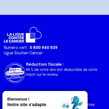
Numéro vert :
0 800 940 939
Ligue Soutien Cancer
Réduction fiscale :
66 % de votre don est déductible de votre
impôt sur le revenu
Liens utiles
Espaces
Nos actualités
Forum
Nos publications
Espace Ligue & comités