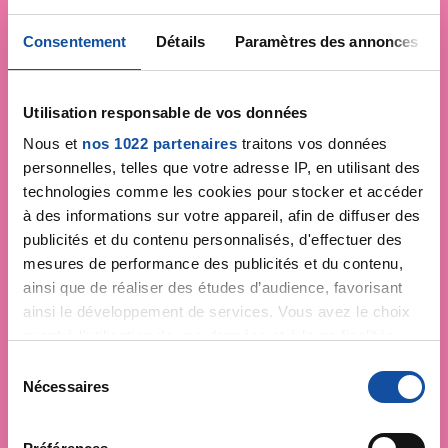
Consentement
Détails
Paramètres des annonces
Utilisation responsable de vos données
Nous et
nos 1022 partenaires
traitons vos données
personnelles, telles que votre adresse IP, en utilisant des
technologies comme les cookies pour stocker et accéder
à des informations sur votre appareil, afin de diffuser des
publicités et du contenu personnalisés, d'effectuer des
mesures de performance des publicités et du contenu,
ainsi que de réaliser des études d’audience, favorisant
ainsi le développement de services. Vous avez le choix
quant à l'utilisation de vos données et à leurs finalités.
Vous pouvez modifier ou retirer votre consentement à
S
tout moment en consultant la Déclaration relative aux
Nécessaires
é
cookies ou en cliquant sur l'icône de confidentialité.
l
e