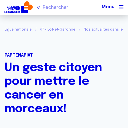
Men
Ligue nationale
47 - Lot-et-Garonne
Nos actualités dans le L
PARTENARIAT
Un geste citoyen
pour mettre le
cancer en
morceaux!