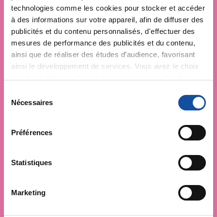
technologies comme les cookies pour stocker et accéder
à des informations sur votre appareil, afin de diffuser des
publicités et du contenu personnalisés, d'effectuer des
mesures de performance des publicités et du contenu,
ainsi que de réaliser des études d’audience, favorisant
ainsi le développement de services. Vous avez le choix
quant à l'utilisation de vos données et à leurs finalités.
Vous pouvez modifier ou retirer votre consentement à
S
tout moment en consultant la Déclaration relative aux
Nécessaires
é
cookies ou en cliquant sur l'icône de confidentialité.
l
e
Préférences
Si vous le permettez, nous aimerions également :
c
Collecter des informations sur votre localisation
t
géographique qui peuvent être précises à plusieurs
i
Statistiques
mètres près
o
Identifier votre appareil en l'analysant activement
n
Marketing
pour en relever les caractéristiques spécifiques
d
(empreintes digitales).
u