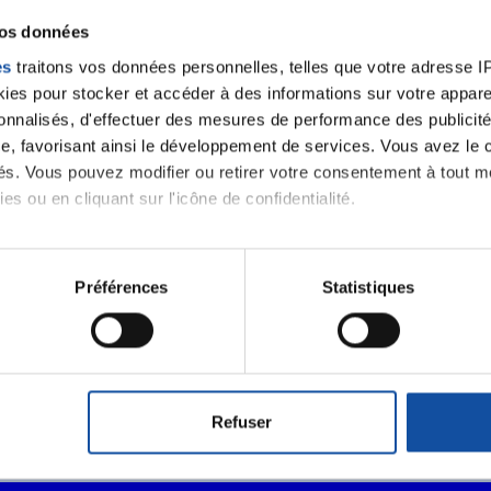
E.Leclerc
vos données
es
traitons vos données personnelles, telles que votre adresse IP,
es pour stocker et accéder à des informations sur votre appareil
sonnalisés, d'effectuer des mesures de performance des publicité
e, favorisant ainsi le développement de services. Vous avez le ch
 notre
ités. Vous pouvez modifier ou retirer votre consentement à tout 
es ou en cliquant sur l'icône de confidentialité.
imerions également :
J'accepte le
tions sur votre localisation géographique qui peuvent être précis
Préférences
Statistiques
m'abonner.
eil en l'analysant activement pour en relever les caractéristique
Je souhaite é
aitement de vos données personnelles et définir vos préférences
destination 
er ou retirer votre consentement à tout moment à partir de la dé
Refuser
e personnaliser le contenu et les annonces, d'offrir des fonctio
rafic. Nous partageons également des informations sur l'utilisati