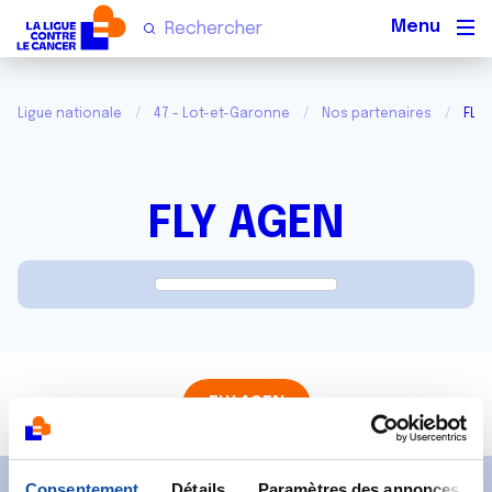
Men
Ligue nationale
47 - Lot-et-Garonne
Nos partenaires
FLY 
FLY AGEN
FLY AGEN
Consentement
Détails
Paramètres des annonces