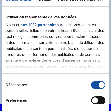
Abonnez-vous à notre
newsletter
Utilisation responsable de vos données
Nous et
nos 1022 partenaires
traitons vos données
Recevez l’actualité de la Ligue.
personnelles, telles que votre adresse IP, en utilisant des
technologies comme les cookies pour stocker et accéder
à des informations sur votre appareil, afin de diffuser des
publicités et du contenu personnalisés, d'effectuer des
mesures de performance des publicités et du contenu,
ainsi que de réaliser des études d’audience, favorisant
J'accepte les
conditions générales
et souhaite
ainsi le développement de services. Vous avez le choix
m'abonner.
quant à l'utilisation de vos données et à leurs finalités.
Vous pouvez modifier ou retirer votre consentement à
S
Je souhaite également recevoir l'actualité à
tout moment en consultant la Déclaration relative aux
Nécessaires
é
destination des entreprises.
cookies ou en cliquant sur l'icône de confidentialité.
l
e
Préférences
Si vous le permettez, nous aimerions également :
c
Collecter des informations sur votre localisation
t