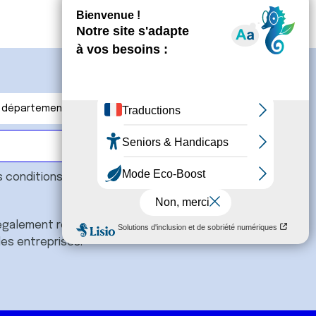
s
conditions générales
et souhaite
galement recevoir l'actualité à
des entreprises.