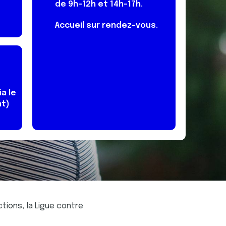
de 9h-12h et 14h-17h.
Accueil sur rendez-vous.
a le
nt)
actions, la Ligue contre