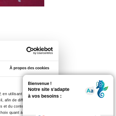
À propos des cookies
 en utilisant des
, afin de diffuser des
s et du contenu, ainsi que de
n cancer qui touche chaque année
oix quant à l'utilisation de
agnostiqués par jour.