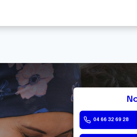
No
04 66 32 69 28