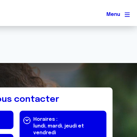
Men
us contacter
Horaires :
lundi, mardi, jeudi et
vendredi