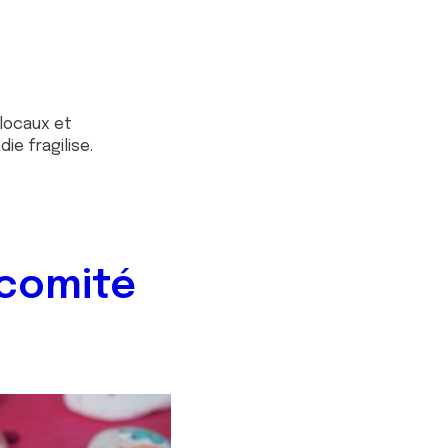
 locaux et
ie fragilise.
 comité