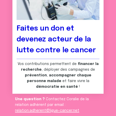
Faites un don et
devenez acteur de la
lutte contre le cancer
Vos contributions permettent de
financer la
recherche
, déployer des campagnes de
prévention
,
accompagner chaque
personne malade
et faire vivre la
démocratie en santé
!
Une question ?
Contactez Coralie de la
relation adhèrent par email :
relation.adherent@ligue-cancer.net