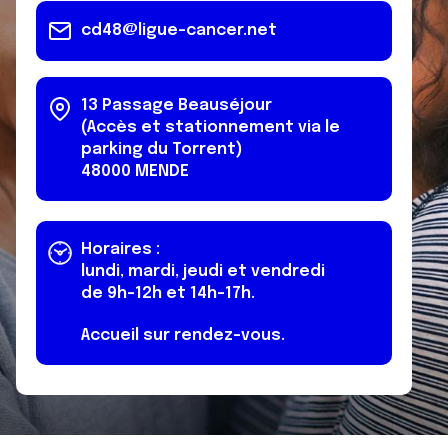
cd48@ligue-cancer.net
13 Passage Beauséjour
(Accès et stationnement via le
parking du Torrent)
48000
MENDE
Horaires :
lundi, mardi, jeudi et vendredi
de 9h-12h et 14h-17h.
Accueil sur rendez-vous.