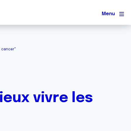
Men
u cancer"
eux vivre les