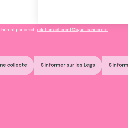
dhèrent par email :
relation.adherent@ligue-cancer.net
ne collecte
S'informer sur les Legs
S'inform