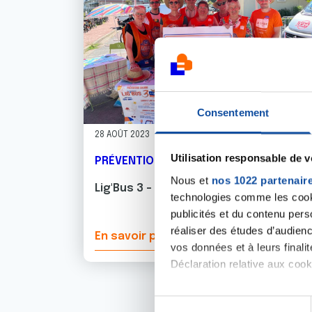
Consentement
28 AOÛT 2023
Utilisation responsable de 
PRÉVENTION
Nous et
nos 1022 partenair
Lig'Bus 3 - Prévention Solaire
technologies comme les cooki
publicités et du contenu per
réaliser des études d’audienc
En savoir plus
vos données et à leurs final
Déclaration relative aux cooki
Si vous le permettez, nous a
S