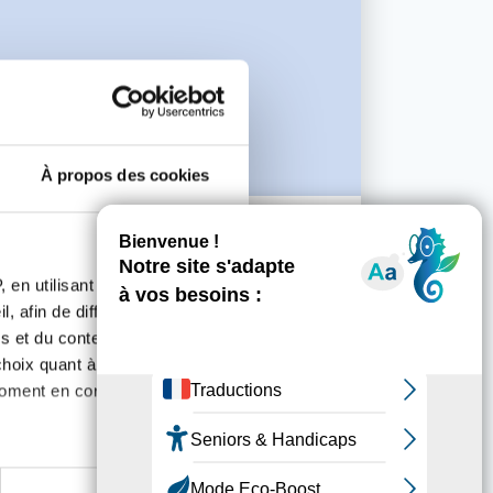
À propos des cookies
06 AVRIL 2023
PRÉVENTION
 en utilisant des
Salon des Séniors 2023 - Condé-sur-
, afin de diffuser des
Vire
s et du contenu, ainsi que de
oix quant à l'utilisation de
En savoir plus
moment en consultant la