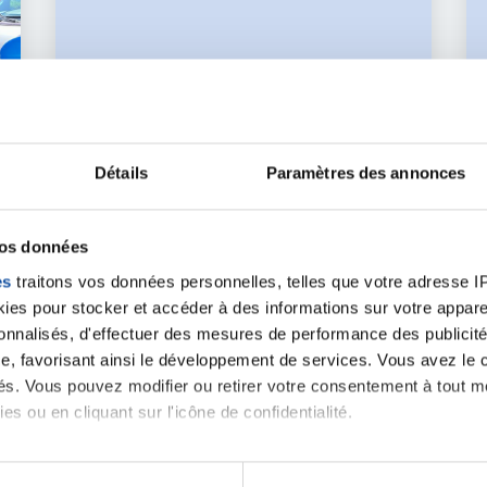
Détails
Paramètres des annonces
07 AVRIL 2023
vos données
PRÉVENTION
es
traitons vos données personnelles, telles que votre adresse IP,
Lig'Entreprise : Dans le Cotentin - LM
es pour stocker et accéder à des informations sur votre appareil
Wind Power !
sonnalisés, d'effectuer des mesures de performance des publicité
e, favorisant ainsi le développement de services. Vous avez le ch
En savoir plus
ités. Vous pouvez modifier ou retirer votre consentement à tout 
es ou en cliquant sur l'icône de confidentialité.
imerions également :
Toutes les actualités