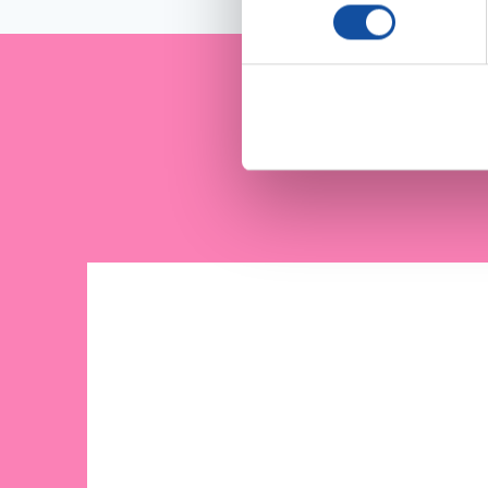
l
digitales).
e
Pour en savoir plus sur le tr
c
Détails »
. Vous pouvez modifi
t
i
Je sout
Les cookies nous permettent d
o
sociaux et d'analyser notre t
n
partenaires de médias sociaux
d
vous leur avez fournies ou qu'
u
c
o
n
s
e
n
t
e
m
e