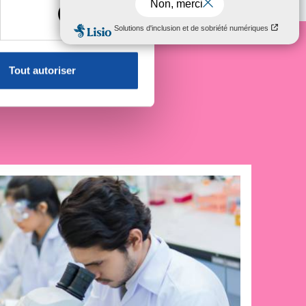
, reportez-vous à la
section «
claration sur les cookies.
Tout autoriser
e cancer
nnalités relatives aux médias
on de notre site avec nos
 d'autres informations que