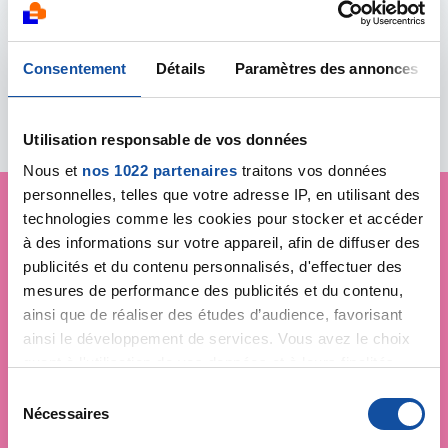
Consentement
Détails
Paramètres des annonces
Toutes les actualités
Utilisation responsable de vos données
Nous et
nos 1022 partenaires
traitons vos données
personnelles, telles que votre adresse IP, en utilisant des
technologies comme les cookies pour stocker et accéder
à des informations sur votre appareil, afin de diffuser des
Je soutiens
La Ligue
publicités et du contenu personnalisés, d'effectuer des
contre le cancer
mesures de performance des publicités et du contenu,
ainsi que de réaliser des études d’audience, favorisant
ainsi le développement de services. Vous avez le choix
quant à l'utilisation de vos données et à leurs finalités.
Vous pouvez modifier ou retirer votre consentement à
S
tout moment en consultant la Déclaration relative aux
Nécessaires
é
cookies ou en cliquant sur l'icône de confidentialité.
l