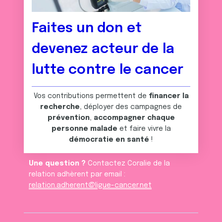
Faites un don et
devenez acteur de la
lutte contre le cancer
Vos contributions permettent de
financer la
recherche
, déployer des campagnes de
prévention
,
accompagner chaque
personne malade
et faire vivre la
démocratie en santé
!
Une question ?
Contactez Coralie de la
relation adhèrent par email :
relation.adherent@ligue-cancer.net