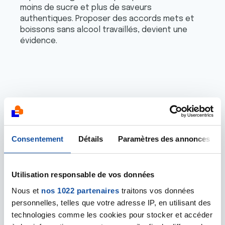
moins de sucre et plus de saveurs
authentiques. Proposer des accords mets et
boissons sans alcool travaillés, devient une
évidence.
Pensez-vous que
ces propositions
Consentement
Détails
Paramètres des annonces
favorisent une
consommation
Utilisation responsable de vos données
plus responsable
Nous et
nos 1022 partenaires
traitons vos données
personnelles, telles que votre adresse IP, en utilisant des
?
technologies comme les cookies pour stocker et accéder