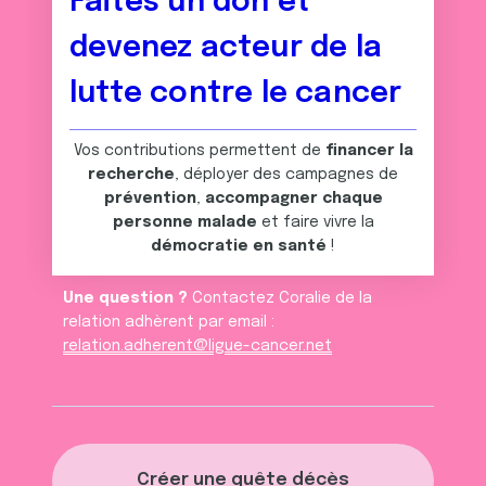
Faites un don et
devenez acteur de la
lutte contre le cancer
Vos contributions permettent de
financer la
recherche
, déployer des campagnes de
prévention
,
accompagner chaque
personne malade
et faire vivre la
démocratie en santé
!
Une question ?
Contactez Coralie de la
relation adhèrent par email :
relation.adherent@ligue-cancer.net
Créer une quête décès