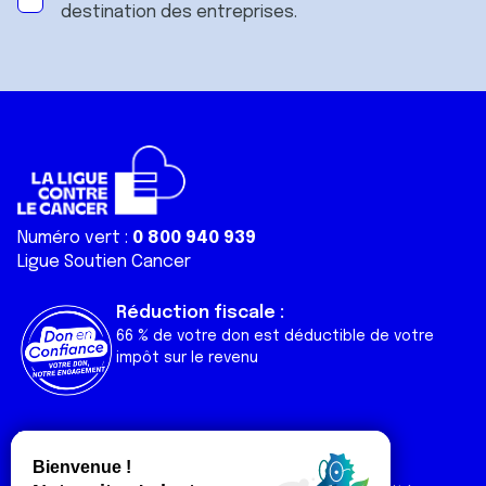
destination des entreprises.
Numéro vert :
0 800 940 939
Ligue Soutien Cancer
Réduction fiscale :
66 % de votre don est déductible de votre
impôt sur le revenu
Liens utiles
Espaces
Nos actualités
Forum