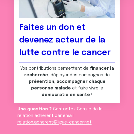
n
notre site avec nos partenaires de médias sociaux, de
t
publicité et d'analyse, qui peuvent combiner celles-ci
avec d'autres informations que vous leur avez fournies
Faites un don et
ou qu'ils ont collectées lors de votre utilisation de leurs
services.
devenez acteur de la
lutte contre le cancer
Vos contributions permettent de
financer la
recherche
, déployer des campagnes de
prévention
,
accompagner chaque
personne malade
et faire vivre la
démocratie en santé
!
Une question ?
Contactez Coralie de la
relation adhèrent par email :
relation.adherent@ligue-cancer.net