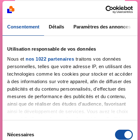
Consentement
Détails
Paramètres des annonces
Utilisation responsable de vos données
Nous et
nos 1022 partenaires
traitons vos données
personnelles, telles que votre adresse IP, en utilisant des
technologies comme les cookies pour stocker et accéder
à des informations sur votre appareil, afin de diffuser des
publicités et du contenu personnalisés, d'effectuer des
mesures de performance des publicités et du contenu,
ainsi que de réaliser des études d’audience, favorisant
ainsi le développement de services. Vous avez le choix
quant à l'utilisation de vos données et à leurs finalités.
Vous pouvez modifier ou retirer votre consentement à
S
tout moment en consultant la Déclaration relative aux
Nécessaires
é