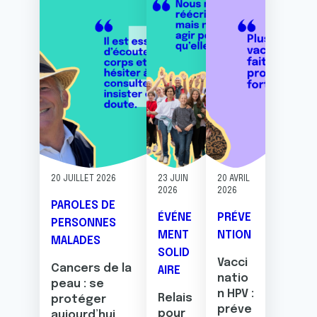
20 JUILLET 2026
23 JUIN
20 AVRIL
2026
2026
PAROLES DE
ÉVÉNE
PRÉVE
PERSONNES
MENT
NTION
MALADES
SOLID
Vacci
Cancers de la
AIRE
natio
peau : se
n HPV :
Relais
protéger
préve
pour
aujourd’hui