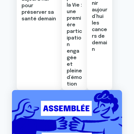
nir
la Vie :
pour
aujour
une
préserver sa
d’hui
premi
santé demain
les
ère
cance
partic
rs de
ipatio
demai
n
n
enga
gée
et
pleine
d’émo
tion
Image