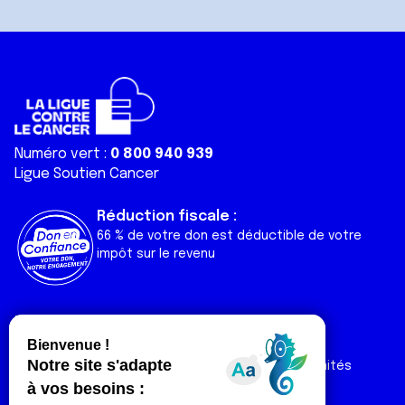
Numéro vert :
0 800 940 939
Ligue Soutien Cancer
Réduction fiscale :
66 % de votre don est déductible de votre
impôt sur le revenu
Liens utiles
Espaces
Nos actualités
Forum
Nos publications
Espace Ligue & comités
Contact
Espace chercheur