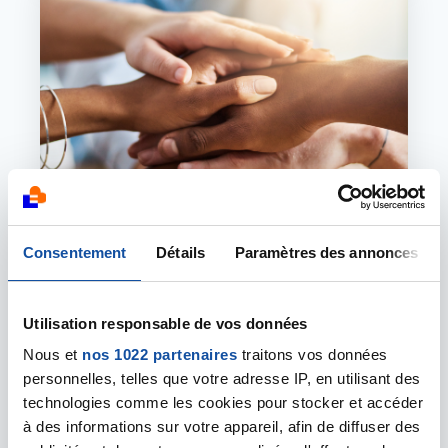
Consentement
Détails
Paramètres des annonces
01 DÉCEMBRE 2025
ACTIONS POUR LES PERSONNES MALADES
Utilisation responsable de vos données
Appel à projets d'action 2026
Nous et
nos 1022 partenaires
traitons vos données
personnelles, telles que votre adresse IP, en utilisant des
Cette nouvelle édition de notre Appel à Projets ve
technologies comme les cookies pour stocker et accéder
à des informations sur votre appareil, afin de diffuser des
…
1
2
3
4
5