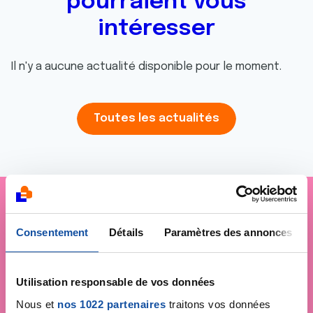
pourraient vous
intéresser
Il n'y a aucune actualité disponible pour le moment.
Toutes les actualités
Je soutiens
La Ligue
Consentement
Détails
Paramètres des annonces
contre le cancer
Utilisation responsable de vos données
Nous et
nos 1022 partenaires
traitons vos données