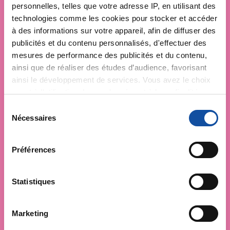
personnelles, telles que votre adresse IP, en utilisant des
technologies comme les cookies pour stocker et accéder
à des informations sur votre appareil, afin de diffuser des
publicités et du contenu personnalisés, d'effectuer des
mesures de performance des publicités et du contenu,
ainsi que de réaliser des études d’audience, favorisant
ainsi le développement de services. Vous avez le choix
quant à l'utilisation de vos données et à leurs finalités.
Vous pouvez modifier ou retirer votre consentement à
S
tout moment en consultant la Déclaration relative aux
Nécessaires
é
cookies ou en cliquant sur l'icône de confidentialité.
l
e
Préférences
Si vous le permettez, nous aimerions également :
c
Collecter des informations sur votre localisation
t
géographique qui peuvent être précises à plusieurs
i
Statistiques
mètres près
o
Identifier votre appareil en l'analysant activement
n
Marketing
pour en relever les caractéristiques spécifiques
d
(empreintes digitales).