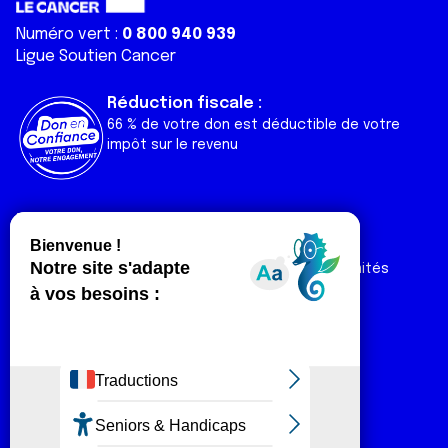
Numéro vert :
0 800 940 939
Ligue Soutien Cancer
Réduction fiscale :
66 % de votre don est déductible de votre
impôt sur le revenu
Liens utiles
Espaces
Nos actualités
Forum
Nos publications
Espace Ligue & comités
Contact
Espace chercheur
Devenir partenaire
Espace presse
Magazine Vivre
Intranet
Réseaux sociaux