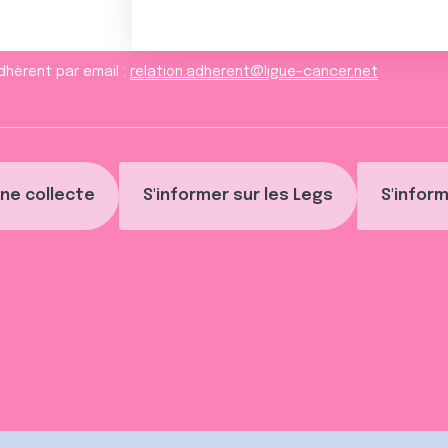
dhèrent par email :
relation.adherent@ligue-cancer.net
ne collecte
S'informer sur les Legs
S'inform