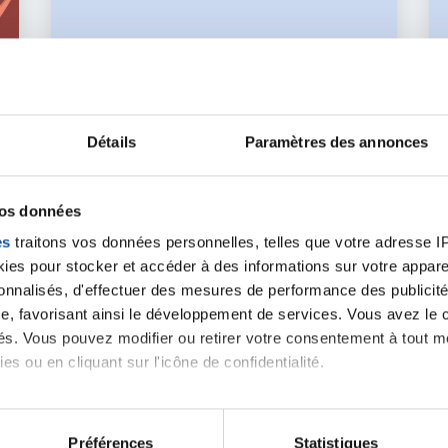
10 MAI 2022
Détails
Paramètres des annonces
S
ACTIONS POUR LES PERSONNES MALADES
Rendez-vous mensuel sur la reprise
du travail organisé par My Cancer
vos données
Network
es
traitons vos données personnelles, telles que votre adresse IP,
es, de M. Laurent GREAUME, dit L.GREO , artiste peintre, en faveu
es pour stocker et accéder à des informations sur votre appareil
sonnalisés, d'effectuer des mesures de performance des publicité
En savoir plus
e, favorisant ainsi le développement de services. Vous avez le ch
ités. Vous pouvez modifier ou retirer votre consentement à tout 
es ou en cliquant sur l'icône de confidentialité.
Toutes les actualités
imerions également :
tions sur votre localisation géographique qui peuvent être précis
Préférences
Statistiques