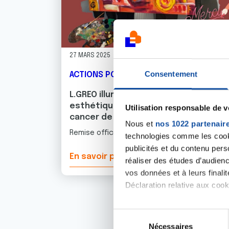
27 MARS 2025
Consentement
ACTIONS POUR LES PERSONNES MALADE
L.GREO illumine la salle de socio-
esthétique de la Ligue contre le
Utilisation responsable de 
cancer de l'Orne
Nous et
nos 1022 partenair
Remise officielle de deux œuvres personnalisé
technologies comme les cooki
publicités et du contenu per
En savoir plus
réaliser des études d’audienc
vos données et à leurs final
Déclaration relative aux cooki
Si vous le permettez, nous a
S
Collecter des informa
Nécessaires
é