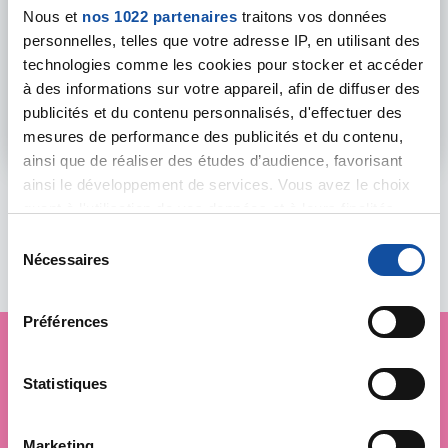
Nous et
nos 1022 partenaires
traitons vos données
ACTIONS POUR LES PERSONNES MALADES
personnelles, telles que votre adresse IP, en utilisant des
Activité Physique Adaptée à St-Langis-lès-
technologies comme les cookies pour stocker et accéder
Mortagne
à des informations sur votre appareil, afin de diffuser des
publicités et du contenu personnalisés, d'effectuer des
En savoir plus
mesures de performance des publicités et du contenu,
ainsi que de réaliser des études d’audience, favorisant
ainsi le développement de services. Vous avez le choix
quant à l'utilisation de vos données et à leurs finalités.
Toutes les actualités
Vous pouvez modifier ou retirer votre consentement à
S
tout moment en consultant la Déclaration relative aux
Nécessaires
é
cookies ou en cliquant sur l'icône de confidentialité.
l
e
Préférences
Si vous le permettez, nous aimerions également :
c
Collecter des informations sur votre localisation
t
géographique qui peuvent être précises à plusieurs
Je soutiens
La Ligue
i
Statistiques
mètres près
o
contre le cancer
Identifier votre appareil en l'analysant activement
n
Marketing