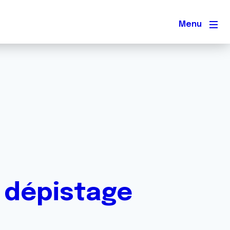
Men
e dépistage