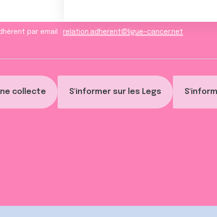
dhèrent par email :
relation.adherent@ligue-cancer.net
ne collecte
S'informer sur les Legs
S'inform