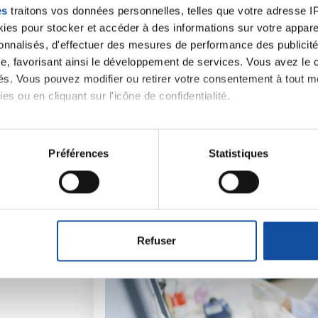
es
traitons vos données personnelles, telles que votre adresse IP,
es pour stocker et accéder à des informations sur votre appareil
sonnalisés, d'effectuer des mesures de performance des publicité
e, favorisant ainsi le développement de services. Vous avez le ch
ités. Vous pouvez modifier ou retirer votre consentement à tout 
es ou en cliquant sur l'icône de confidentialité.
iens
la Ligue contre l
imerions également :
tions sur votre localisation géographique qui peuvent être précis
Préférences
Statistiques
eil en l'analysant activement pour en relever les caractéristique
aitement de vos données personnelles et définir vos préférences
er ou retirer votre consentement à tout moment à partir de la dé
Refuser
e personnaliser le contenu et les annonces, d'offrir des fonctio
rafic. Nous partageons également des informations sur l'utilisati
, de publicité et d'analyse, qui peuvent combiner celles-ci avec
ils ont collectées lors de votre utilisation de leurs services.