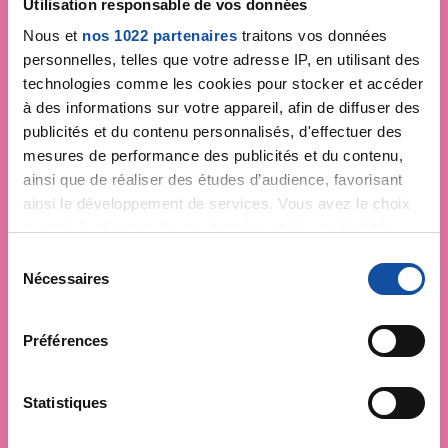
Utilisation responsable de vos données
Nous et
nos 1022 partenaires
traitons vos données
personnelles, telles que votre adresse IP, en utilisant des
technologies comme les cookies pour stocker et accéder
à des informations sur votre appareil, afin de diffuser des
publicités et du contenu personnalisés, d'effectuer des
mesures de performance des publicités et du contenu,
ainsi que de réaliser des études d’audience, favorisant
ainsi le développement de services. Vous avez le choix
quant à l'utilisation de vos données et à leurs finalités.
Vous pouvez modifier ou retirer votre consentement à
S
tout moment en consultant la Déclaration relative aux
Nécessaires
é
cookies ou en cliquant sur l'icône de confidentialité.
l
e
Préférences
Si vous le permettez, nous aimerions également :
c
Collecter des informations sur votre localisation
t
géographique qui peuvent être précises à plusieurs
i
Statistiques
mètres près
o
Identifier votre appareil en l'analysant activement