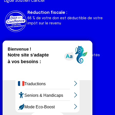
Ligue Soutien Cancer
Réduction fiscale :
66 % de votre don est déductible de votre
impôt sur le revenu
Liens utiles
Espaces
Nos actualités
Forum
Nos publications
Espace Ligue & comités
Contact
Espace chercheur
Devenir partenaire
Espace presse
Magazine Vivre
Intranet
Réseaux sociaux
Fa
T
Lin
In
Yo
Tik
Plan du site
Mentions légales
ce
wi
ke
st
ut
To
© Ligue contre le cancer 2026