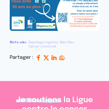
Mots-clés
Dépistage organisé
Mars Bleu
Cancer colorectal
Partager :
Je soutiens
la Ligue