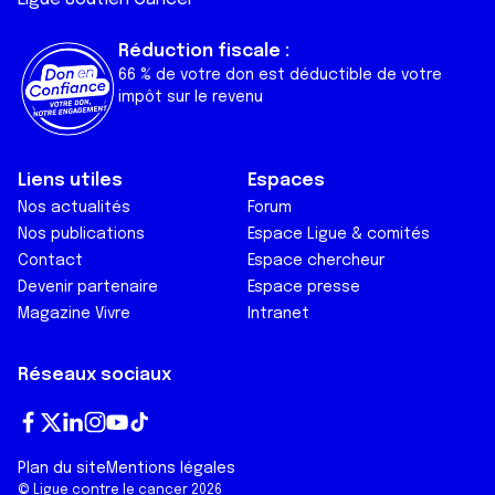
Réduction fiscale :
66 % de votre don est déductible de votre
impôt sur le revenu
Liens utiles
Espaces
Nos actualités
Forum
Nos publications
Espace Ligue & comités
Contact
Espace chercheur
Devenir partenaire
Espace presse
Magazine Vivre
Intranet
Réseaux sociaux
Fa
T
Lin
In
Yo
Tik
Plan du site
Mentions légales
ce
wi
ke
st
ut
To
© Ligue contre le cancer 2026