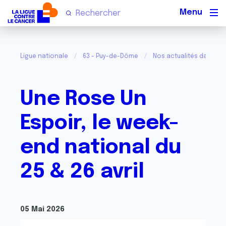
Men
Ligue nationale
63 - Puy-de-Dôme
Nos actualités dans le
Une Rose Un
Espoir, le week-
end national du
25 & 26 avril
05 Mai 2026