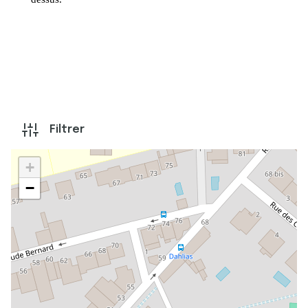
Filtrer
+
−