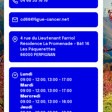
04 68 35 16 16
cd66@ligue-cancer.net
4 rue du Lieutenant Farriol
Résidence La Promenade - Bât 16
Les Pâquerettes
66000
PERPIGNAN
Lundi
09:00 - 12:00, 13:00 - 17:00
Mardi
09:00 - 12:00, 13:00 - 17:00
Mercredi
09:00 - 12:00, 13:00 - 16:00
Jeudi