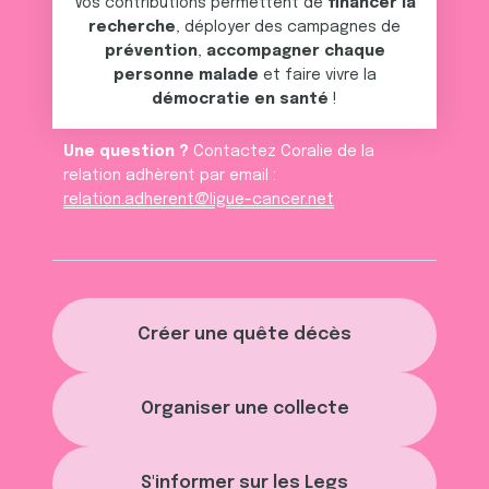
Vos contributions permettent de
financer la
recherche
, déployer des campagnes de
prévention
,
accompagner chaque
personne malade
et faire vivre la
démocratie en santé
!
Une question ?
Contactez Coralie de la
relation adhèrent par email :
relation.adherent@ligue-cancer.net
Créer une quête décès
Organiser une collecte
S'informer sur les Legs