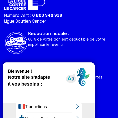
Numéro vert :
0 800 940 939
Ligue Soutien Cancer
Réduction fiscale :
66 % de votre don est déductible de votre
impôt sur le revenu
Liens utiles
Espaces
Nos actualités
Forum
Nos publications
Espace Ligue & comités
Contact
Espace chercheur
Devenir partenaire
Espace presse
Magazine Vivre
Intranet
Réseaux sociaux