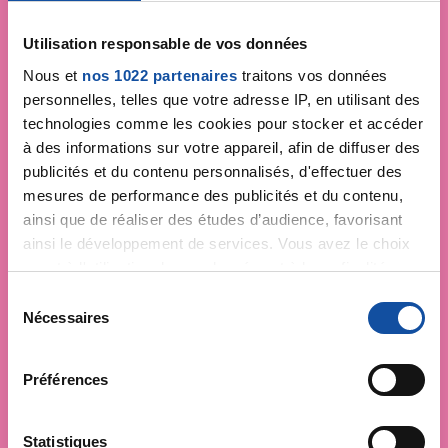
Utilisation responsable de vos données
Je soutiens
La Ligue
Nous et
nos 1022 partenaires
traitons vos données
contre le cancer
personnelles, telles que votre adresse IP, en utilisant des
technologies comme les cookies pour stocker et accéder
à des informations sur votre appareil, afin de diffuser des
publicités et du contenu personnalisés, d'effectuer des
mesures de performance des publicités et du contenu,
ainsi que de réaliser des études d’audience, favorisant
ainsi le développement de services. Vous avez le choix
quant à l'utilisation de vos données et à leurs finalités.
Vous pouvez modifier ou retirer votre consentement à
S
tout moment en consultant la Déclaration relative aux
Nécessaires
é
cookies ou en cliquant sur l'icône de confidentialité.
l
e
Préférences
Si vous le permettez, nous aimerions également :
c
Collecter des informations sur votre localisation
t
géographique qui peuvent être précises à plusieurs
i
Statistiques