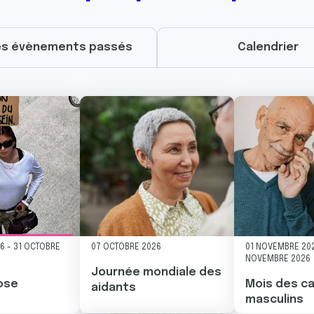
es évènements passés
Calendrier
Image
Image
26
-
31 OCTOBRE
07 OCTOBRE 2026
01 NOVEMBRE 20
NOVEMBRE 2026
Journée mondiale des
ose
Mois des c
aidants
masculins