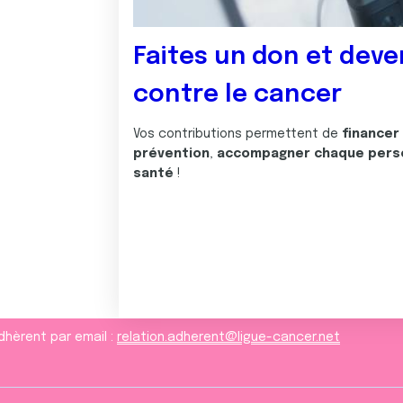
Faites un don et deve
contre le cancer
Vos contributions permettent de
financer
prévention
,
accompagner chaque pers
santé
!
dhèrent par email :
relation.adherent@ligue-cancer.net