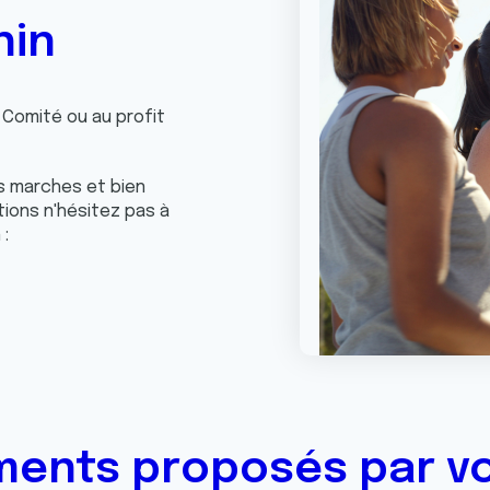
hin
Comité ou au profit
s marches et bien
tions n'hésitez pas à
:
ents proposés par v