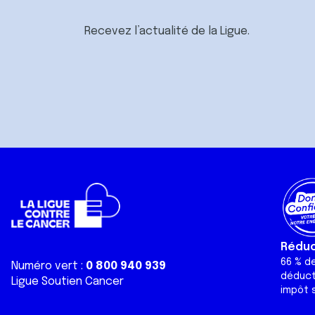
Recevez l’actualité de la Ligue.
Réduct
66 % d
Numéro vert :
0 800 940 939
déduct
Ligue Soutien Cancer
impôt s