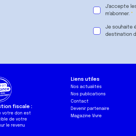
J'accepte le
m'abonner.
Je souhaite é
destination 
Liens utiles
Nos actualités
Nos publications
Contact
ion fiscale :
Devenir partenaire
e votre don est
Magazine Vivre
ible de votre
ur le revenu