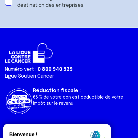
destination des entreprises.
Numéro vert :
0 800 940 939
Ligue Soutien Cancer
Réduction fiscale :
66 % de votre don est déductible de votre
impôt sur le revenu
Liens utiles
Espaces
Nos actualités
Forum