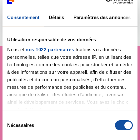
Consentement
Détails
Paramètres des annonces
En savoir plus
Utilisation responsable de vos données
Nous et
nos 1022 partenaires
traitons vos données
personnelles, telles que votre adresse IP, en utilisant des
technologies comme les cookies pour stocker et accéder
Je soutiens
la Ligue
à des informations sur votre appareil, afin de diffuser des
publicités et du contenu personnalisés, d'effectuer des
Contre le Cancer
mesures de performance des publicités et du contenu,
ainsi que de réaliser des études d’audience, favorisant
ainsi le développement de services. Vous avez le choix
quant à l'utilisation de vos données et à leurs finalités.
Vous pouvez modifier ou retirer votre consentement à
S
tout moment en consultant la Déclaration relative aux
Nécessaires
é
cookies ou en cliquant sur l'icône de confidentialité.
l