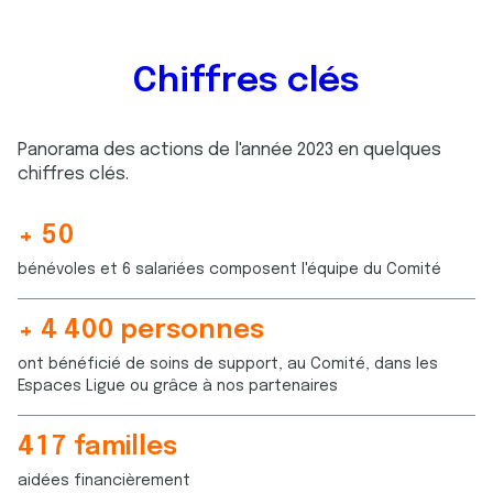
Chiffres clés
Panorama des actions de l'année 2023 en quelques
chiffres clés.
+
5
0
2
8
bénévoles et 6 salariées composent l'équipe du Comité
9
7
8
1
+
4
4
0
0
personnes
2
8
7
6
5
1
ont bénéficié de soins de support, au Comité, dans les
8
7
9
5
3
2
Espaces Ligue ou grâce à nos partenaires
6
9
9
3
6
9
4
3
4
4
1
1
4
1
7
familles
9
7
4
1
2
2
5
5
1
9
4
aidées financièrement