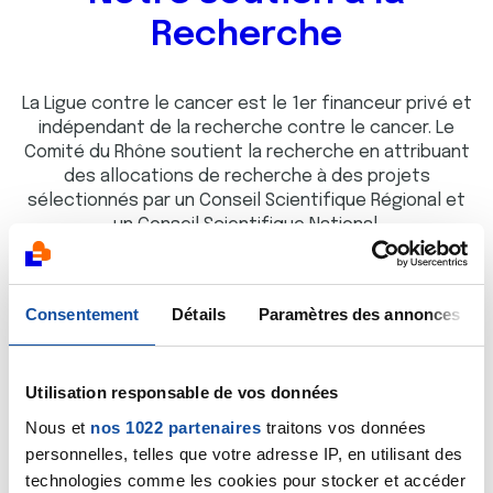
Recherche
La Ligue contre le cancer est le 1er financeur privé et
indépendant de la recherche contre le cancer. Le
Comité du Rhône soutient la recherche en attribuant
des allocations de recherche à des projets
sélectionnés par un Conseil Scientifique Régional et
un Conseil Scientifique National.
Consentement
Détails
Paramètres des annonces
Mobiliser pour agir
Utilisation responsable de vos données
Le Comité du Rhône s'implique aux côtés des acteurs
Nous et
nos 1022 partenaires
traitons vos données
institutionnels, associatifs et des professionnels de
personnelles, telles que votre adresse IP, en utilisant des
santé pour faire évoluer les dispositifs de prise en
technologies comme les cookies pour stocker et accéder
charge aux besoins des malades.