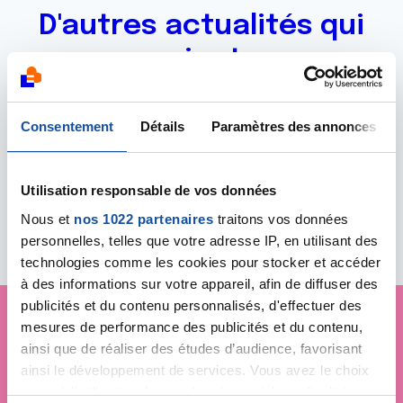
D'autres actualités qui
pourraient vous
intéresser
Consentement
Détails
Paramètres des annonces
Il n'y a aucune actualité disponible pour le moment.
Utilisation responsable de vos données
Toutes les actualités
Nous et
nos 1022 partenaires
traitons vos données
personnelles, telles que votre adresse IP, en utilisant des
technologies comme les cookies pour stocker et accéder
à des informations sur votre appareil, afin de diffuser des
publicités et du contenu personnalisés, d'effectuer des
mesures de performance des publicités et du contenu,
ainsi que de réaliser des études d’audience, favorisant
Je soutiens
La Ligue
ainsi le développement de services. Vous avez le choix
contre le cancer
quant à l'utilisation de vos données et à leurs finalités.