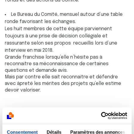
fonds et des actions du Comité.
Le Bureau du Comité, mensuel autour d’une table
ronde favorisant les échanges.
Les huit membres de cette équipe parviennent
toujours à une prise de décision collégiale et
rassurante selon ses propos recueillis lors d’une
interview en mai 2018.
Grande franchise lorsqu’elle n’hésite pas à
reconnaitre sa méconnaissance de certaines
questions et demande avis.
Mais par contre elle sait reconnaitre et défendre
avec âpreté les mérites des projets qu’elle estime
devoir valoriser.
Enfin, la réunion hebdomadaire du mardi de 10h30 à
12h, la moins formelle mais très attendue, et qui
regroupe salariés et bénévoles : notre Présidente
Consentement
Détails
Paramètres des annonces
accueille courtoisement chacun par son prénom et