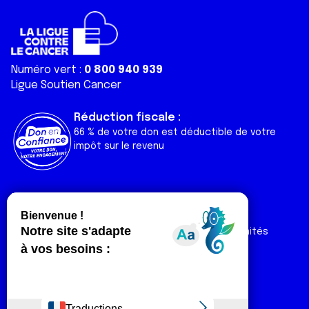
Numéro vert :
0 800 940 939
Ligue Soutien Cancer
Réduction fiscale :
66 % de votre don est déductible de votre
impôt sur le revenu
Liens utiles
Espaces
Nos actualités
Forum
Nos publications
Espace Ligue & comités
Contact
Espace chercheur
Devenir partenaire
Espace presse
Magazine Vivre
Intranet