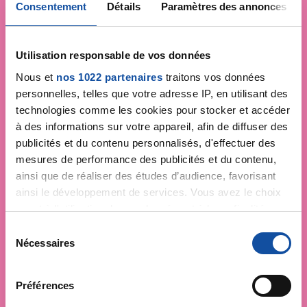
Consentement
Détails
Paramètres des annonces
Utilisation responsable de vos données
Nous et
nos 1022 partenaires
traitons vos données
personnelles, telles que votre adresse IP, en utilisant des
technologies comme les cookies pour stocker et accéder
à des informations sur votre appareil, afin de diffuser des
publicités et du contenu personnalisés, d'effectuer des
mesures de performance des publicités et du contenu,
ainsi que de réaliser des études d’audience, favorisant
ainsi le développement de services. Vous avez le choix
quant à l'utilisation de vos données et à leurs finalités.
Vous pouvez modifier ou retirer votre consentement à
S
tout moment en consultant la Déclaration relative aux
Nécessaires
é
cookies ou en cliquant sur l'icône de confidentialité.
l
Faites un don et
e
Préférences
Si vous le permettez, nous aimerions également :
devenez acteur de la
c