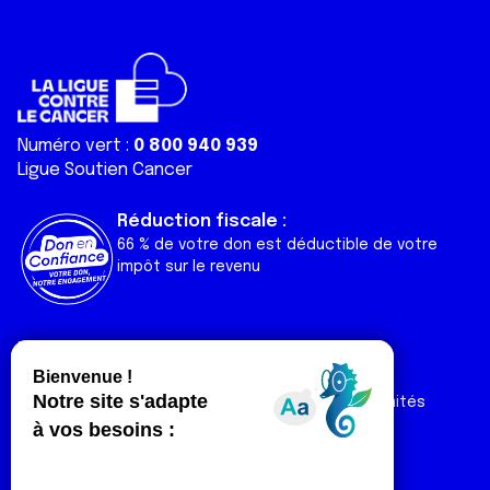
Numéro vert :
0 800 940 939
Ligue Soutien Cancer
Réduction fiscale :
66 % de votre don est déductible de votre
impôt sur le revenu
Liens utiles
Espaces
Nos actualités
Forum
Nos publications
Espace Ligue & comités
Contact
Espace chercheur
Devenir partenaire
Espace presse
Magazine Vivre
Intranet