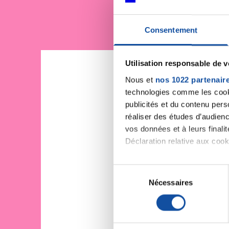
Consentement
Utilisation responsable de 
Nous et
nos 1022 partenair
technologies comme les cooki
publicités et du contenu per
réaliser des études d’audienc
vos données et à leurs final
Déclaration relative aux cooki
Si vous le permettez, nous a
S
Collecter des informa
Nécessaires
é
Identifier votre appar
l
digitales).
e
Pour en savoir plus sur le tr
c