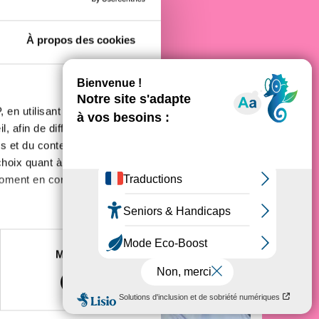
À propos des cookies
 en utilisant des
, afin de diffuser des
s et du contenu, ainsi que de
oix quant à l'utilisation de
moment en consultant la
es à plusieurs mètres près
Marketing
s spécifiques (empreintes
, reportez-vous à la
section «