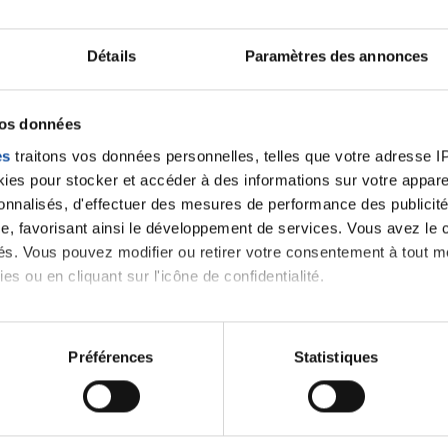
Détails
Paramètres des annonces
vos données
es
traitons vos données personnelles, telles que votre adresse IP,
es pour stocker et accéder à des informations sur votre appareil
sonnalisés, d'effectuer des mesures de performance des publicité
e, favorisant ainsi le développement de services. Vous avez le ch
ités. Vous pouvez modifier ou retirer votre consentement à tout 
es ou en cliquant sur l'icône de confidentialité.
imerions également :
tions sur votre localisation géographique qui peuvent être précis
Préférences
Statistiques
eil en l'analysant activement pour en relever les caractéristique
aitement de vos données personnelles et définir vos préférences