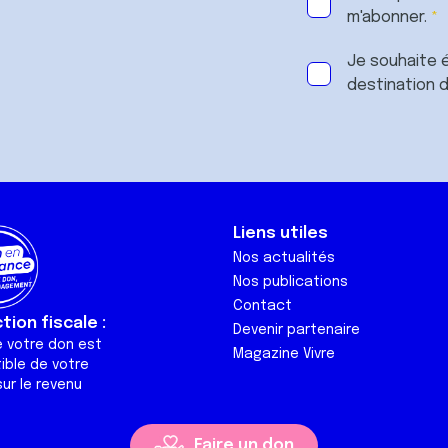
m'abonner.
Je souhaite é
destination 
Liens utiles
Nos actualités
Nos publications
Contact
ion fiscale :
Devenir partenaire
e votre don est
Magazine Vivre
ible de votre
ur le revenu
Faire un don