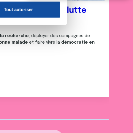
claration sur les cookies.
nez acteur de la lutte
Tout autoriser
nnalités relatives aux médias
on de notre site avec nos
 d'autres informations que
 la recherche
, déployer des campagnes de
onne malade
et faire vivre la
démocratie en