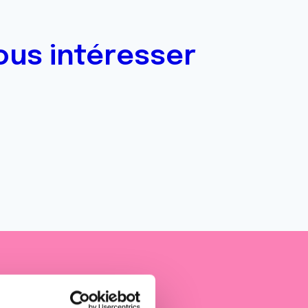
ous intéresser
e cancer