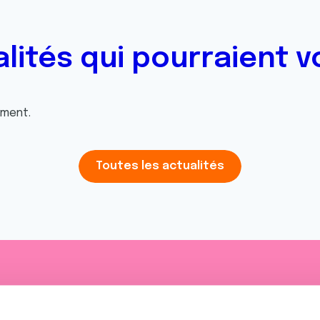
alités qui pourraient v
oment.
Toutes les actualités
iens
La Ligue contre l