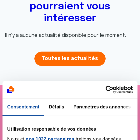
pourraient vous
intéresser
Il n'y a aucune actualité disponible pour le moment.
Toutes les actualités
Consentement
Je soutiens
Détails
Paramètres des annonces
La Ligue
contre le cancer
Utilisation responsable de vos données
Nous et
nos 1022 partenaires
traitons vos données