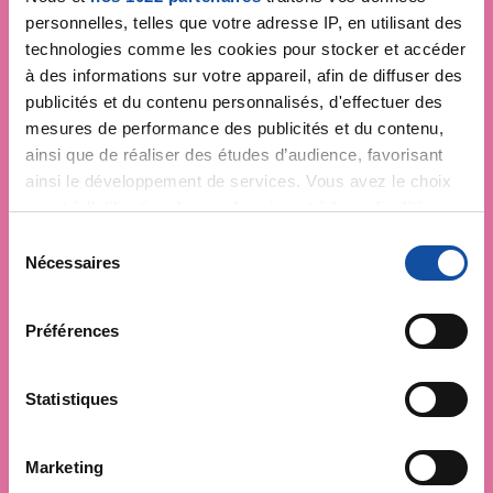
personnelles, telles que votre adresse IP, en utilisant des
technologies comme les cookies pour stocker et accéder
à des informations sur votre appareil, afin de diffuser des
publicités et du contenu personnalisés, d'effectuer des
mesures de performance des publicités et du contenu,
ainsi que de réaliser des études d’audience, favorisant
ainsi le développement de services. Vous avez le choix
quant à l'utilisation de vos données et à leurs finalités.
Vous pouvez modifier ou retirer votre consentement à
S
tout moment en consultant la Déclaration relative aux
Nécessaires
é
cookies ou en cliquant sur l'icône de confidentialité.
l
e
Préférences
Si vous le permettez, nous aimerions également :
c
Collecter des informations sur votre localisation
t
géographique qui peuvent être précises à plusieurs
i
Statistiques
mètres près
o
Identifier votre appareil en l'analysant activement
n
Marketing
pour en relever les caractéristiques spécifiques
d