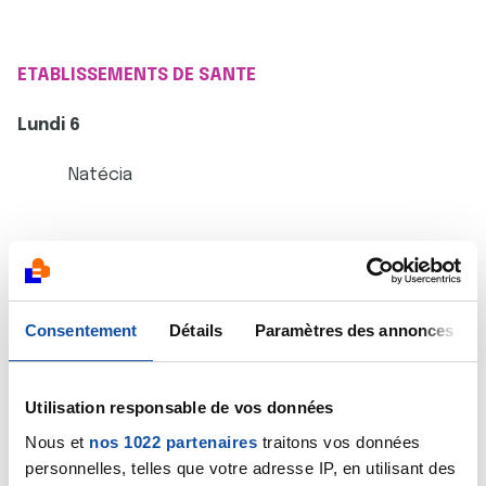
ETABLISSEMENTS DE SANTE
Lundi 6
Natécia
Mardi 7
Clinique Charcot Lyon 5
14h-17h
Consentement
Détails
Paramètres des annonces
Utilisation responsable de vos données
Mercredi 8
Nous et
nos 1022 partenaires
traitons vos données
personnelles, telles que votre adresse IP, en utilisant des
HFME Bron
(9h-16h