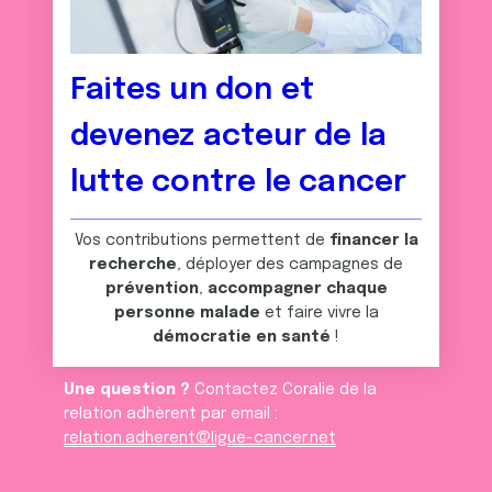
Faites un don et
devenez acteur de la
lutte contre le cancer
Vos contributions permettent de
financer la
recherche
, déployer des campagnes de
prévention
,
accompagner chaque
personne malade
et faire vivre la
démocratie en santé
!
Une question ?
Contactez Coralie de la
relation adhèrent par email :
relation.adherent@ligue-cancer.net