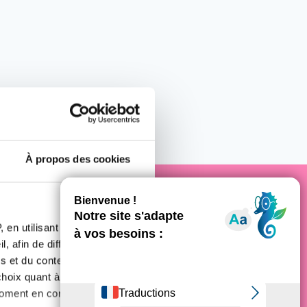
À propos des cookies
e cancer
 en utilisant des
, afin de diffuser des
s et du contenu, ainsi que de
oix quant à l'utilisation de
moment en consultant la