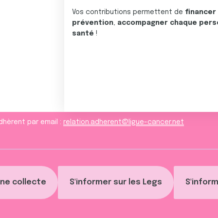
Vos contributions permettent de
financer
prévention
,
accompagner chaque pers
santé
!
dhèrent par email :
relation.adherent@ligue-cancer.net
ne collecte
S'informer sur les Legs
S'inform