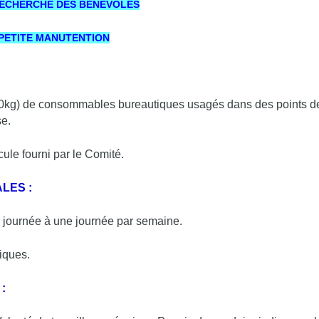
RECHERCHE DES BENEVOLES
 PETITE MANUTENTION
g) de consommables bureautiques usagés dans des points de 
se.
ule fourni par le Comité.
LES :
i journée à une journée par semaine.
iques.
 :