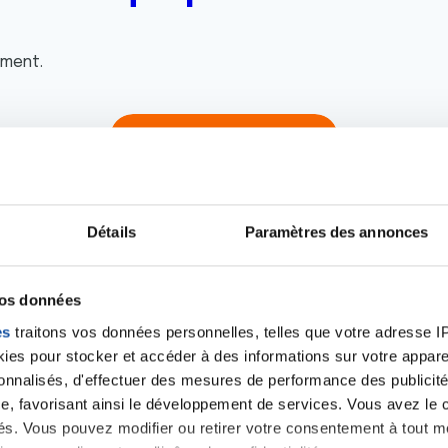
oment.
Toutes les actualités
Détails
Paramètres des annonces
vos données
iens
La Ligue contre l
es
traitons vos données personnelles, telles que votre adresse IP,
es pour stocker et accéder à des informations sur votre appareil
sonnalisés, d'effectuer des mesures de performance des publicité
e, favorisant ainsi le développement de services. Vous avez le ch
ités. Vous pouvez modifier ou retirer votre consentement à tout 