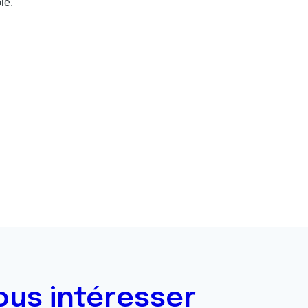
le.
ous intéresser