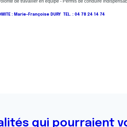
Volonté de travailler en équipe - Permis de conduire indispensab
ITE : Marie-Françoise DURY TEL. : 04 78 24 14 74
alités qui pourraient v