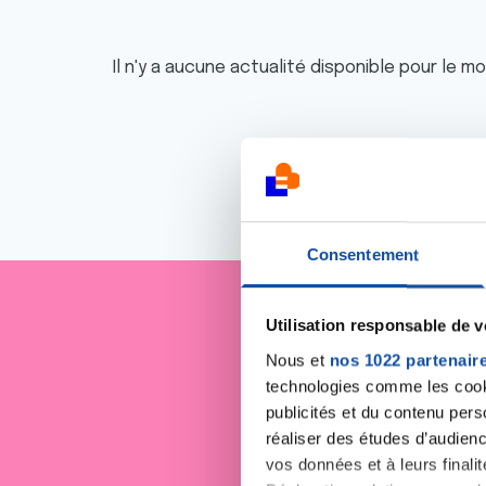
Il n'y a aucune actualité disponible pour le m
Consentement
Utilisation responsable de 
Je sout
Nous et
nos 1022 partenair
technologies comme les cooki
publicités et du contenu per
réaliser des études d’audienc
vos données et à leurs final