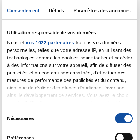
Consentement
Détails
Paramètres des annonces
Utilisation responsable de vos données
Nous et
nos 1022 partenaires
traitons vos données
personnelles, telles que votre adresse IP, en utilisant des
technologies comme les cookies pour stocker et accéder
à des informations sur votre appareil, afin de diffuser des
publicités et du contenu personnalisés, d'effectuer des
mesures de performance des publicités et du contenu,
ainsi que de réaliser des études d’audience, favorisant
ainsi le développement de services. Vous avez le choix
quant à l'utilisation de vos données et à leurs finalités.
Vous pouvez modifier ou retirer votre consentement à
S
tout moment en consultant la Déclaration relative aux
Nécessaires
é
cookies ou en cliquant sur l'icône de confidentialité.
l
e
Préférences