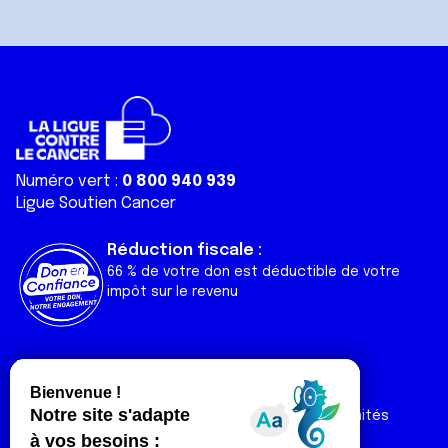
Numéro vert :
0 800 940 939
Ligue Soutien Cancer
Réduction fiscale :
66 % de votre don est déductible de votre
impôt sur le revenu
Liens utiles
Espaces
Nos actualités
Forum
Nos publications
Espace Ligue & comités
Contact
Espace chercheur