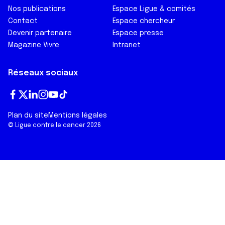
Nos publications
Espace Ligue & comités
Contact
Espace chercheur
Devenir partenaire
Espace presse
Magazine Vivre
Intranet
Réseaux sociaux
Fa
T
Lin
In
Yo
Tik
Plan du site
Mentions légales
ce
wi
ke
st
ut
To
© Ligue contre le cancer 2026
bo
tt
dI
ag
ub
k
ok
er
n
ra
e
m