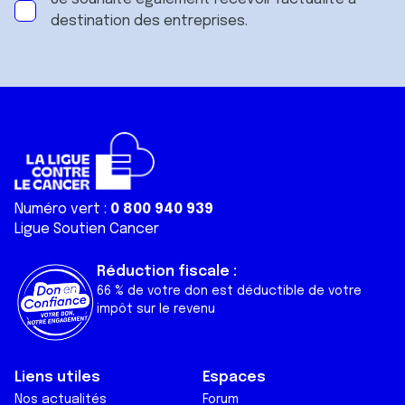
destination des entreprises.
Numéro vert :
0 800 940 939
Ligue Soutien Cancer
Réduction fiscale :
66 % de votre don est déductible de votre
impôt sur le revenu
Liens utiles
Espaces
Nos actualités
Forum