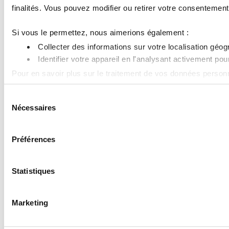
finalités. Vous pouvez modifier ou retirer votre consentement 
Si vous le permettez, nous aimerions également :
Collecter des informations sur votre localisation géo
Identifier votre appareil en l'analysant activement pou
Pour en savoir plus sur le traitement de vos données personn
S
Les cookies nous permettent de personnaliser le contenu et le
Nécessaires
é
partenaires de médias sociaux, de publicité et d'analyse, qui 
l
e
Préférences
c
t
i
Statistiques
o
n
Marketing
d
u